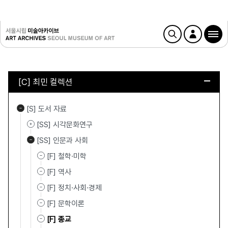
[C] 최민 컬렉션
[S] 도서 자료
[SS] 시각문화연구
[SS] 인문과 사회
[F] 철학·미학
[F] 역사
[F] 정치·사회·경제
[F] 문학이론
[F] 종교