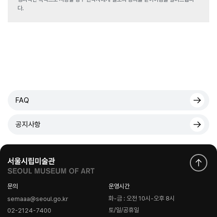
다.
FAQ
공지사항
문의
운영시간
화-금 : 오전 10시-오후 8시
semaaa@seoul.go.kr
토/일/공휴일
02-2124-7400