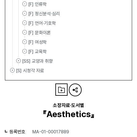
[F] 인류학
[F] 정신분석·심리
[F] 언어·기호학
[F] 문화이론
[F] 여성학
[F] 교육학
[SS] 교양과 취향
[S] 시청각 자료
소장자료·도서별
『Aesthetics』
등록번호
MA-01-00017889