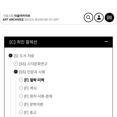
[C] 최민 컬렉션
[S] 도서 자료
[SS] 시각문화연구
[SS] 인문과 사회
[F] 철학·미학
[F] 역사
[F] 정치·사회·경제
[F] 문학이론
[F] 종교