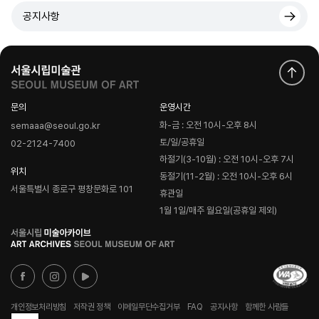
공지사항
문의
운영시간
화-금 : 오전 10시-오후 8시
semaaa@seoul.go.kr
토/일/공휴일
02-2124-7400
하절기(3-10월) : 오전 10시-오후 7시
위치
동절기(11-2월) : 오전 10시-오후 6시
서울특별시 종로구 평창문화로 101
휴관일
1월 1일/매주 월요일(공휴일 제외)
로
고
개인정보처리방침
저작권 정책
이메일무단수집거부
FAQ
공지사항
함께한 사람들