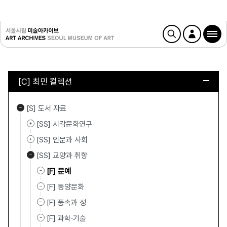
[C] 최민 컬렉션
[S] 도서 자료
[SS] 시각문화연구
[SS] 인문과 사회
[SS] 교양과 취향
[F] 문예
[F] 동양문화
[F] 풍속과 성
[F] 과학·기술