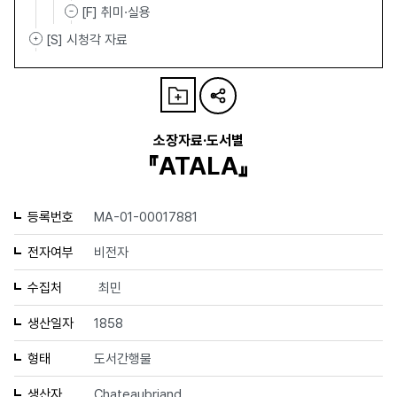
[F] 취미·실용
[S] 시청각 자료
소장자료·도서별
『ATALA』
등록번호
MA-01-00017881
전자여부
비전자
수집처
최민
생산일자
1858
형태
도서간행물
생산자
Chateaubriand