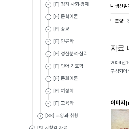
[F] 정치·사회·경제
생산일
[F] 문학이론
분량
[F] 종교
[F] 인류학
자료 
[F] 정신분석·심리
2004년
[F] 언어·기호학
구성되어 
[F] 문화이론
[F] 여성학
이미지(
[F] 교육학
[SS] 교양과 취향
[S] 시청각 자료