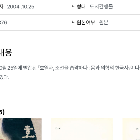
자
2004 .10.25
형태
도서간행물
376
원본여부
원본
내용
 10월 25일에 발간된 『호열자, 조선을 습격하다 : 몸과 의학의 한국사』
있다.
)
6