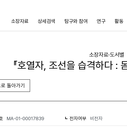
소장자료
상세검색
탐구와 참여
연구
활동
검색
소장자료·도서별
『호열자, 조선을 습격하다 : 
로 돌아가기
URL 복사
화면인쇄
호
MA-01-00017839
전자여부
비전자