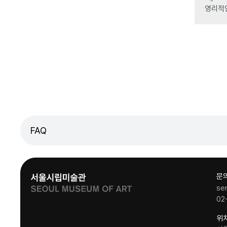
영리적
FAQ
문
se
02
위