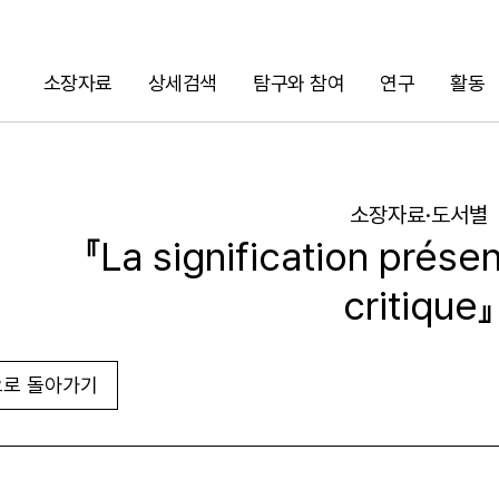
소장자료
상세검색
탐구와 참여
연구
활동
검색
소장자료·도서별
『La signification prése
critique』
로 돌아가기
URL 복사
화면인쇄