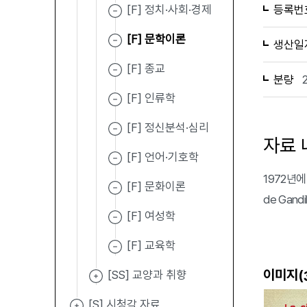
[F] 정치·사회·경제
등록번
[F] 문학이론
생산일
[F] 종교
분량
[F] 인류학
[F] 정신분석·심리
자료 
[F] 언어·기호학
1972년에 발
[F] 문화이론
de Gan
[F] 여성학
[F] 교육학
이미지(
[SS] 교양과 취향
[S] 시청각 자료