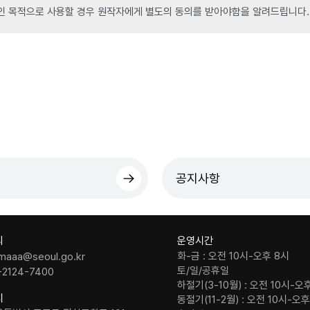
인 목적으로 사용할 경우 원작자에게 별도의 동의를 받아야함을 알려드립니다.
공지사항
의
운영시간
화-금 : 오전 10시-오후 8시
maaa@seoul.go.kr
토/일/공휴일
-2124-7400
하절기(3-10월) : 오전 10시-오
치
동절기(11-2월) : 오전 10시-오