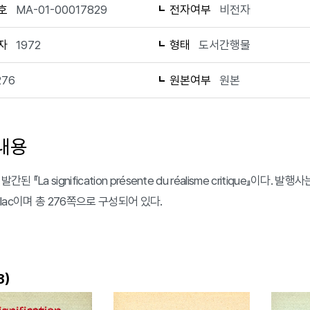
호
MA-01-00017829
전자여부
비전자
자
1972
형태
도서간행물
276
원본여부
원본
내용
간된 『La signification présente du réalisme critique』이다. 발행
dillac이며 총 276쪽으로 구성되어 있다.
)
3