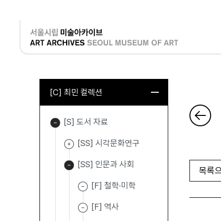
로그인
[C] 최민 컬렉션
[S] 도서 자료
[SS] 시각문화연구
[SS] 인문과 사회
목록으
[F] 철학·미학
[F] 역사