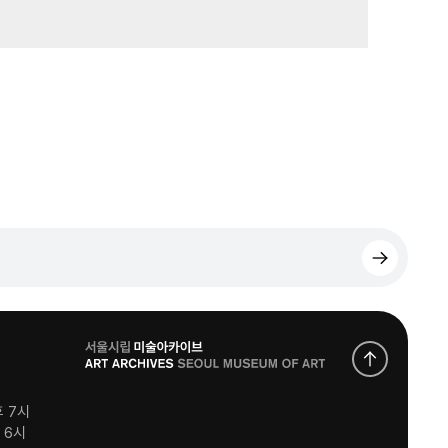
로
고
후 7시
후 6시