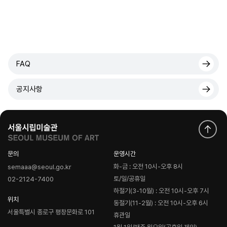
FAQ
공지사항
문의
운영시간
화-금 : 오전 10시-오후 8시
semaaa@seoul.go.kr
토/일/공휴일
02-2124-7400
하절기(3-10월) : 오전 10시-오후 7시
위치
동절기(11-2월) : 오전 10시-오후 6시
서울특별시 종로구 평창문화로 101
휴관일