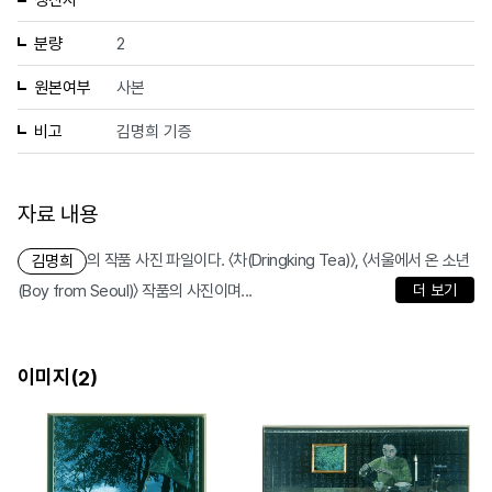
생산자
분량
2
원본여부
사본
비고
김명희 기증
자료 내용
의 작품 사진 파일이다. 〈차(Dringking Tea)〉, 〈서울에서 온 소년
김명희
(Boy from Seoul)〉 작품의 사진이며...
더 보기
이미지(
)
2