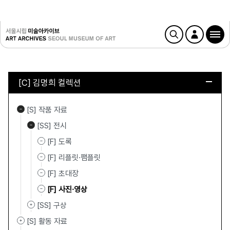
[C] 김명희 컬렉션
[S] 작품 자료
[SS] 전시
[F] 도록
[F] 리플릿·팸플릿
[F] 초대장
[F] 사진·영상
[SS] 구상
[S] 활동 자료