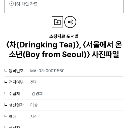
[S] 개인 자료
소장자료·도서별
〈차(Dringking Tea)〉, 〈서울에서 온
소년(Boy from Seoul)〉 사진파일
등록번호
MA-03-00011560
전자여부
전자
수집처
김명희
생산일자
미상
형태
사진