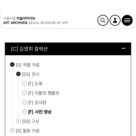
[C] 김명희 컬렉션
[S] 작품 자료
[SS] 전시
[F] 도록
[F] 리플릿·팸플릿
[F] 초대장
[F] 사진·영상
[SS] 구상
[S] 활동 자료