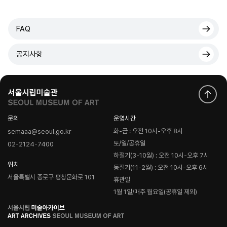
FAQ
공지사항
문의
운영시간
화-금 : 오전 10시-오후 8시
semaaa@seoul.go.kr
토/일/공휴일
02-2124-7400
하절기(3-10월) : 오전 10시-오후 7시
위치
동절기(11-2월) : 오전 10시-오후 6시
서울특별시 종로구 평창문화로 101
휴관일
1월 1일/매주 월요일(공휴일 제외)
로
고