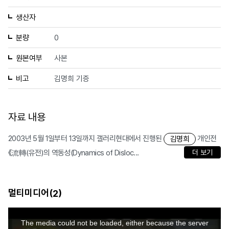
생산자
분량
0
원본여부
사본
비고
김명희 기증
자료 내용
2003년 5월 1일부터 13일까지 갤러리현대에서 진행된
개인전
김명희
《流轉(유전)의 역동성(Dynamics of Disloc...
더 보기
멀티미디어(
)
2