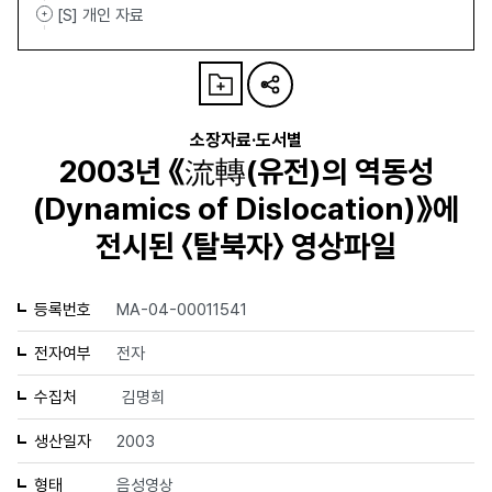
[S] 개인 자료
소장자료·도서별
2003년 《流轉(유전)의 역동성
(Dynamics of Dislocation)》에
전시된 〈탈북자〉 영상파일
등록번호
MA-04-00011541
전자여부
전자
수집처
김명희
생산일자
2003
형태
음성영상