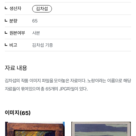
생산자
김차섭
분량
65
원본여부
사본
비고
김차섭 기증
자료 내용
김차섭의 작품 이미지 파일을 모아놓은 자료이다. 노랑이라는 이름으로 해당
자료들이 묶여있으며 총 65개의 JPG파일이 있다.
이미지(
)
65