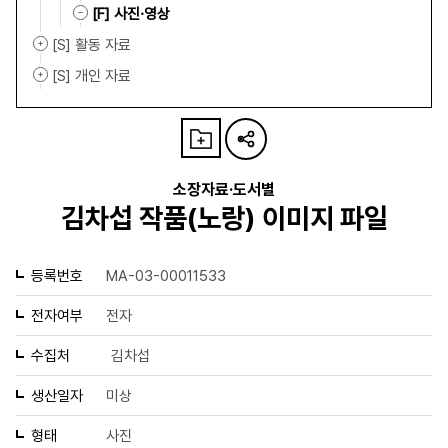
[F] 사진·영상
[S] 활동 자료
[S] 개인 자료
소장자료·도서별
김차섭 작품(노랑) 이미지 파일
등록번호
MA-03-00011533
전자여부
전자
수집처
김차섭
생산일자
미상
형태
사진