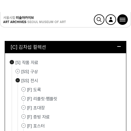
[C] 김차섭 컬렉션
[S] 작품 자료
[SS] 구상
[SS] 전시
[F] 도록
[F] 리플릿·팸플릿
[F] 초대장
[F] 증빙 자료
[F] 포스터