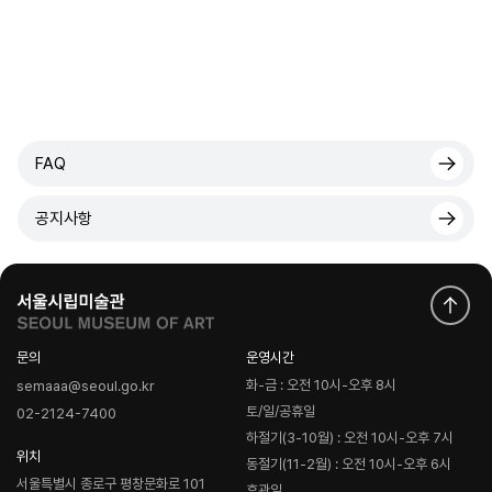
FAQ
공지사항
문의
운영시간
화-금 : 오전 10시-오후 8시
semaaa@seoul.go.kr
토/일/공휴일
02-2124-7400
하절기(3-10월) : 오전 10시-오후 7시
위치
동절기(11-2월) : 오전 10시-오후 6시
서울특별시 종로구 평창문화로 101
휴관일