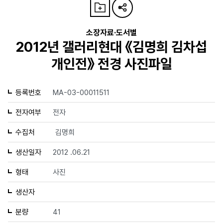
소장자료·도서별
2012년 갤러리현대 《김명희 김차섭
개인전》 전경 사진파일
등록번호
MA-03-00011511
전자여부
전자
수집처
김명희
생산일자
2012 .06.21
형태
사진
생산자
분량
41