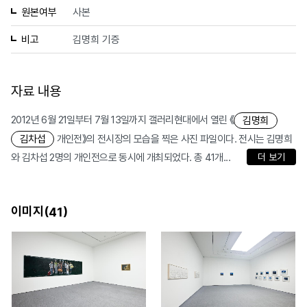
원본여부
사본
비고
김명희 기증
자료 내용
2012년 6월 21일부터 7월 13일까지 갤러리현대에서 열린 《
김명희
개인전》의 전시장의 모습을 찍은 사진 파일이다. 전시는 김명희
김차섭
와 김차섭 2명의 개인전으로 동시에 개최되었다. 총 41개...
더 보기
이미지(
)
41