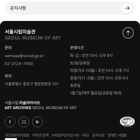
공지사항
문의
운영시간
화-금 : 오전 10시-오후 8시
semaaa@seoul.go.kr
토/일/공휴일
02-2124-7400
하절기(3-10월) : 오전 10시-오후 7시
위치
동절기(11-2월) : 오전 10시-오후 6시
서울특별시 종로구 평창문화로 101
휴관일
1월 1일/매주 월요일(공휴일 제외)
로
고
개인정보처리방침
저작권 정책
이메일무단수집거부
FAQ
공지사항
함께한 사람들