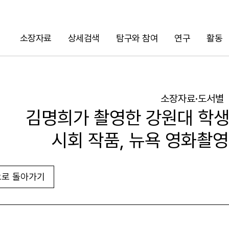
소장자료
상세검색
탐구와 참여
연구
활동
검색
소장자료·도서별
김명희가 촬영한 강원대 학생
시회 작품, 뉴욕 영화촬
로 돌아가기
URL 복사
화면인쇄