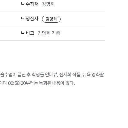
수집처
김명희
생산자
김명희
비고
김명희 기증
술수업이 끝난 후 학생들 인터뷰, 전시회 작품, 뉴욕 영화촬
며 00:58:30부터는 녹화된 내용이 없다.