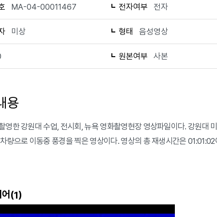
호
MA-04-00011467
전자여부
전자
자
미상
형태
음성영상
0
원본여부
사본
내용
촬영한 강원대 수업, 전시회, 뉴욕 영화촬영현장 영상파일이다. 강원대 미
차량으로 이동중 풍경을 찍은 영상이다. 영상의 총 재생시간은 01:01:02이
어(
)
1