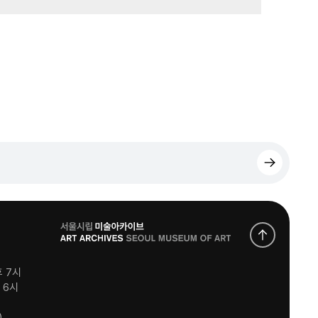
로
고
후 7시
후 6시
)