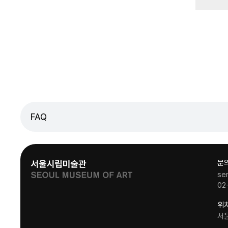
FAQ
문
se
02
위
서