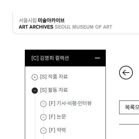
로그인
[C] 김명희 컬렉션
[S] 작품 자료
[S] 활동 자료
[F] 기사·비평·인터뷰
목록으
[F] 논문
[F] 약력