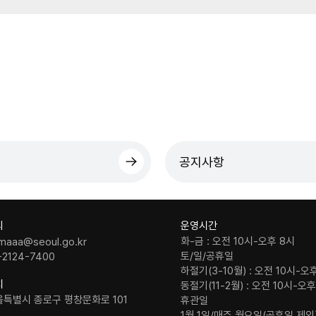
공지사항
의
운영시간
화-금 : 오전 10시-오후 8시
maaa@seoul.go.kr
토/일/공휴일
-2124-7400
하절기(3-10월) : 오전 10시-오
치
동절기(11-2월) : 오전 10시-오
울특별시 종로구 평창문화로 101
휴관일
1월 1일/매주 월요일(공휴일 제외