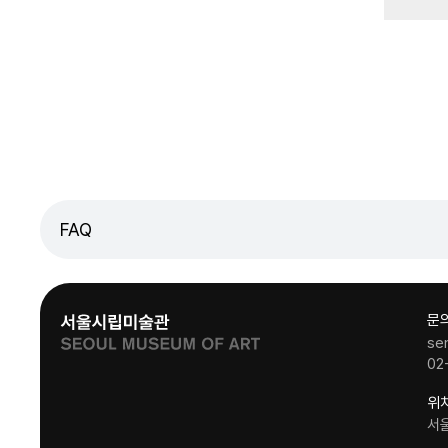
FAQ
문
se
02
위
서