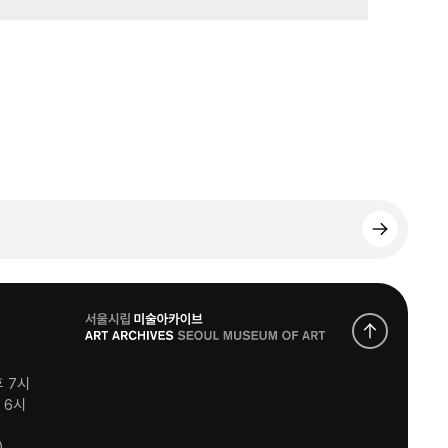
로
고
후 7시
후 6시
)