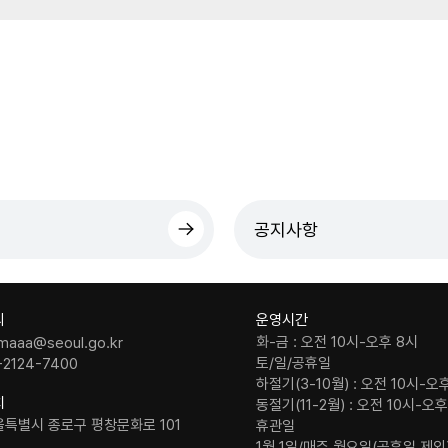
공지사항
의
운영시간
화-금 : 오전 10시-오후 8시
maaa@seoul.go.kr
토/일/공휴일
-2124-7400
하절기(3-10월) : 오전 10시-오
치
동절기(11-2월) : 오전 10시-오
울특별시 종로구 평창문화로 101
휴관일
1월 1일/매주 월요일(공휴일 제외