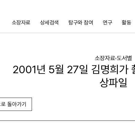
소장자료
상세검색
탐구와 참여
연구
활동
검색
소장자료·도서별
2001년 5월 27일 김명희가
상파일
로 돌아가기
URL 복사
화면인쇄