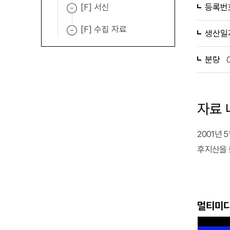
[F] 서신
등록번
[F] 수집 자료
생산일
분량
자료 
2001년
후지산을 촬
멀티미디