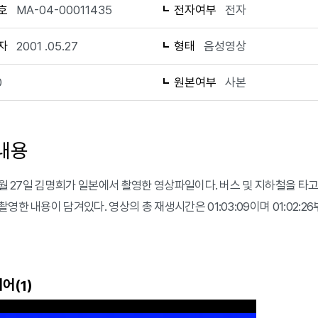
호
MA-04-00011435
전자여부
전자
자
2001 .05.27
형태
음성영상
0
원본여부
사본
내용
 5월 27일 김명희가 일본에서 촬영한 영상파일이다. 버스 및 지하철을 
영한 내용이 담겨있다. 영상의 총 재생시간은 01:03:09이며 01:02:2
어(
)
1