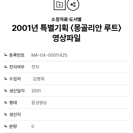
소장자료·도서별
2001년 특별기획 〈몽골리안 루트〉
영상파일
등록번호
MA-04-00011425
전자여부
전자
수집처
김명희
생산일자
2001
형태
음성영상
생산자
분량
0