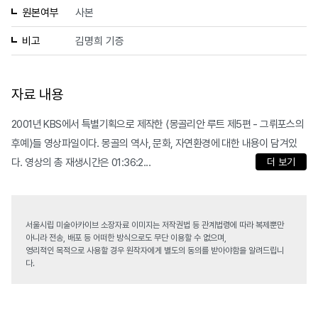
원본여부
사본
비고
김명희 기증
자료 내용
2001년 KBS에서 특별기획으로 제작한 ⟨몽골리안 루트 제5편 - 그뤼포스의
후예⟩들 영상파일이다. 몽골의 역사, 문화, 자연환경에 대한 내용이 담겨있
다. 영상의 총 재생시간은 01:36:2...
더 보기
서울시립 미술아카이브 소장자료 이미지는 저작권법 등 관계법령에 따라 복제뿐만
아니라 전송, 배포 등 어떠한 방식으로도 무단 이용할 수 없으며,
영리적인 목적으로 사용할 경우 원작자에게 별도의 동의를 받아야함을 알려드립니
다.