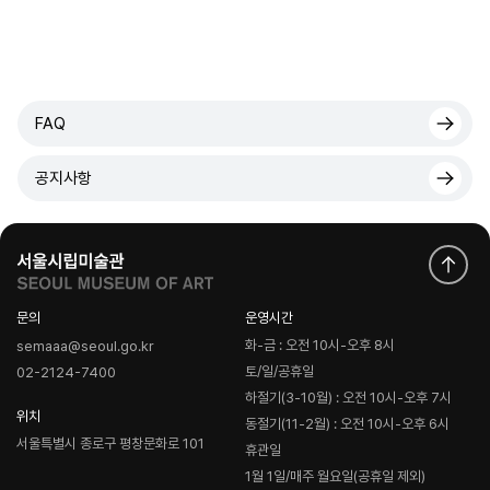
FAQ
공지사항
문의
운영시간
화-금 : 오전 10시-오후 8시
semaaa@seoul.go.kr
토/일/공휴일
02-2124-7400
하절기(3-10월) : 오전 10시-오후 7시
위치
동절기(11-2월) : 오전 10시-오후 6시
서울특별시 종로구 평창문화로 101
휴관일
1월 1일/매주 월요일(공휴일 제외)