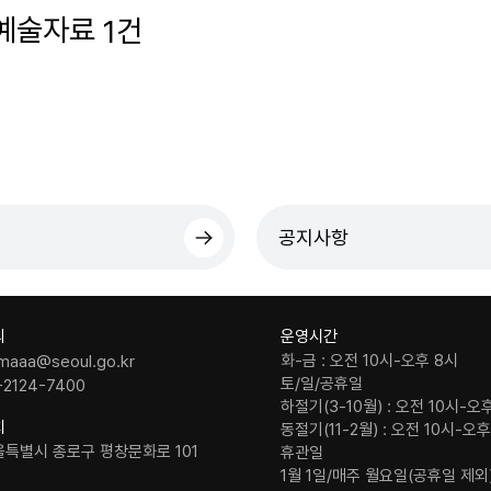
 예술자료
건
1
더보기
공지사항
의
운영시간
화-금 : 오전 10시-오후 8시
maaa@seoul.go.kr
토/일/공휴일
-2124-7400
하절기(3-10월) : 오전 10시-오
치
동절기(11-2월) : 오전 10시-오
울특별시 종로구 평창문화로 101
휴관일
1월 1일/매주 월요일(공휴일 제외