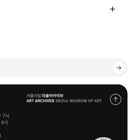
로
고
후 7시
후 6시
)