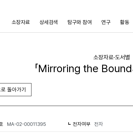
소장자료
상세검색
탐구와 참여
연구
활동
검색
소장자료·도서별
「Mirroring the Boun
로 돌아가기
URL 복사
화면인쇄
호
MA-02-00011395
전자여부
전자