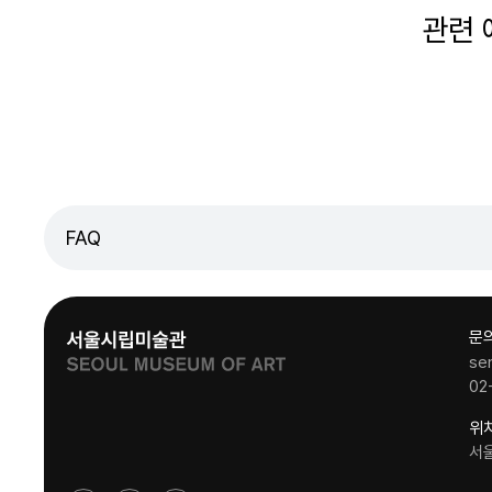
관련
FAQ
문
se
02
위
서