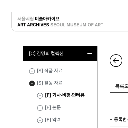
로그인
[C] 김명희 컬렉션
[S] 작품 자료
[S] 활동 자료
목록으
[F] 기사·비평·인터뷰
[F] 논문
등록번
[F] 약력