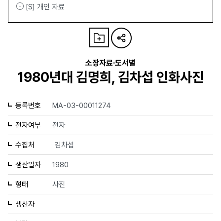
[S] 개인 자료
소장자료·도서별
1980년대 김명희, 김차섭 인화사진
등록번호
MA-03-00011274
전자여부
전자
수집처
김차섭
생산일자
1980
형태
사진
생산자