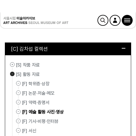
[C] 김차섭 컬렉션
[S] 작품 자료
[S] 활동 자료
[F] 학위증·상장
[F] 논문·저술·메모
[F] 약력·증명서
[F] 예술 활동 사진·영상
[F] 기사·비평·인터뷰
[F] 서신