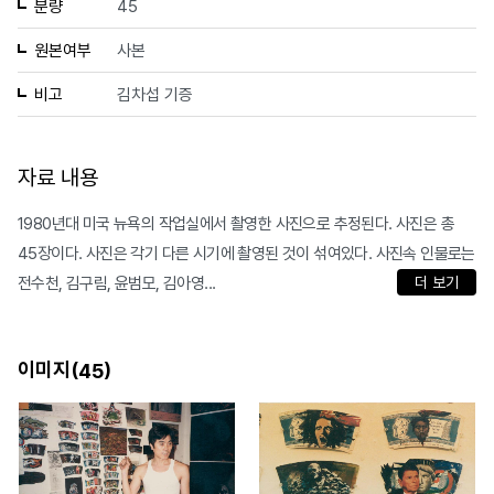
분량
45
원본여부
사본
비고
김차섭 기증
자료 내용
1980년대 미국 뉴욕의 작업실에서 촬영한 사진으로 추정된다. 사진은 총
45장이다. 사진은 각기 다른 시기에 촬영된 것이 섞여있다. 사진속 인물로는
전수천, 김구림, 윤범모, 김아영...
더 보기
이미지(
)
45