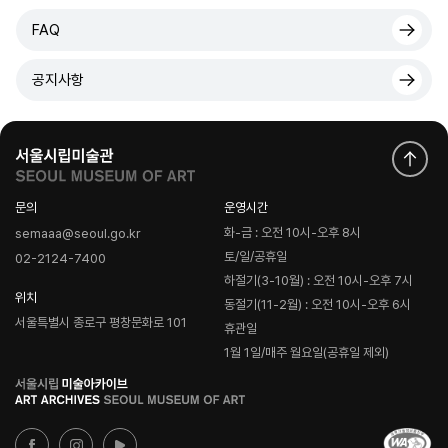
FAQ
공지사항
문의
운영시간
화-금 : 오전 10시-오후 8시
semaaa@seoul.go.kr
토/일/공휴일
02-2124-7400
하절기(3-10월) : 오전 10시-오후 7시
위치
동절기(11-2월) : 오전 10시-오후 6시
서울특별시 종로구 평창문화로 101
휴관일
1월 1일/매주 월요일(공휴일 제외)
로
고