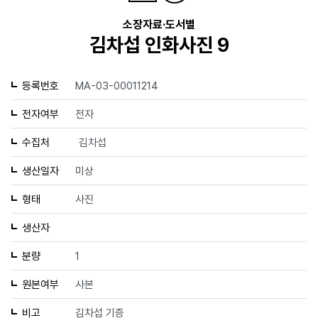
소장자료·도서별
김차섭 인화사진 9
등록번호
MA-03-00011214
전자여부
전자
수집처
김차섭
생산일자
미상
형태
사진
생산자
분량
1
원본여부
사본
비고
김차섭 기증