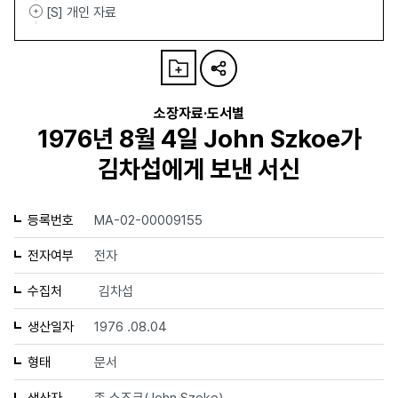
[S] 개인 자료
소장자료·도서별
1976년 8월 4일 John Szkoe가
김차섭에게 보낸 서신
등록번호
MA-02-00009155
전자여부
전자
수집처
김차섭
생산일자
1976 .08.04
형태
문서