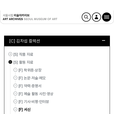
[C] 김차섭 컬렉션
[S] 작품 자료
[S] 활동 자료
[F] 학위증·상장
[F] 논문·저술·메모
[F] 약력·증명서
[F] 예술 활동 사진·영상
[F] 기사·비평·인터뷰
[F] 서신