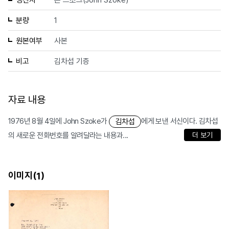
생산자
존 스조크(John Szoke)
분량
1
원본여부
사본
비고
김차섭 기증
자료 내용
1976년 8월 4일에 John Szoke가
에게 보낸 서신이다. 김차섭
김차섭
의 새로운 전화번호를 알려달라는 내용과...
더 보기
이미지(
)
1