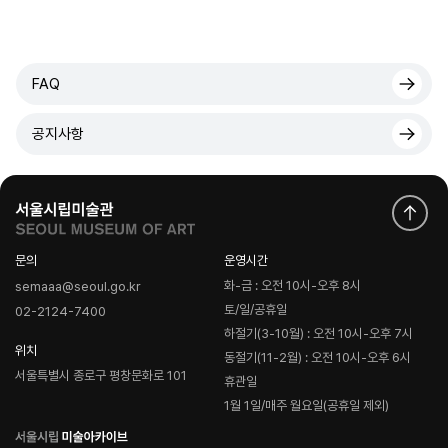
FAQ
공지사항
문의
운영시간
화-금 : 오전 10시-오후 8시
semaaa@seoul.go.kr
토/일/공휴일
02-2124-7400
하절기(3-10월) : 오전 10시-오후 7시
위치
동절기(11-2월) : 오전 10시-오후 6시
서울특별시 종로구 평창문화로 101
휴관일
1월 1일/매주 월요일(공휴일 제외)
로
고