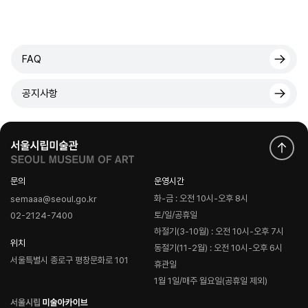
FAQ
공지사항
문의
운영시간
화-금 : 오전 10시-오후 8시
semaaa@seoul.go.kr
토/일/공휴일
02-2124-7400
하절기(3-10월) : 오전 10시-오후 7시
위치
동절기(11-2월) : 오전 10시-오후 6시
서울특별시 종로구 평창문화로 101
휴관일
1월 1일/매주 월요일(공휴일 제외)
로
고