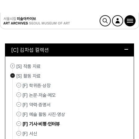
[C] 김차섭 컬렉션
[S] 작품 자료
[S] 활동 자료
[F] 학위증·상장
[F] 논문·저술·메모
[F] 약력·증명서
[F] 예술 활동 사진·영상
[F] 기사·비평·인터뷰
[F] 서신