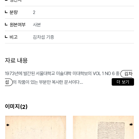
생산자
분량
2
원본여부
사본
비고
김차섭 기증
자료 내용
1973년에 발간된 서울대학교 미술대학 미대학보의 VOL 1 NO 6 중
김차
의 작품이 있는 부분만 복사한 문서이다...
더 보기
섭
이미지(
)
2