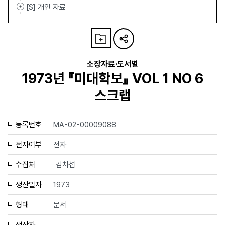
[S] 개인 자료
소장자료·도서별
1973년 『미대학보』 VOL 1 NO 6
스크랩
등록번호
MA-02-00009088
전자여부
전자
수집처
김차섭
생산일자
1973
형태
문서