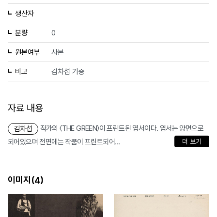
생산자
분량
0
원본여부
사본
비고
김차섭 기증
자료 내용
작가의 〈THE GREEN〉이 프린트된 엽서이다. 엽서는 양면으로
김차섭
되어있으며 전면에는 작품이 프린트되어...
더 보기
이미지(
)
4