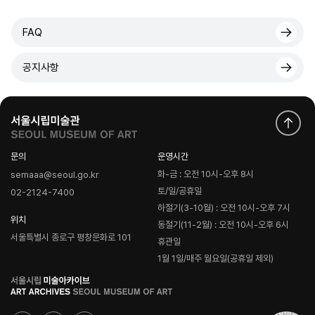
FAQ
공지사항
문의
운영시간
화-금 : 오전 10시-오후 8시
semaaa@seoul.go.kr
토/일/공휴일
02-2124-7400
하절기(3-10월) : 오전 10시-오후 7시
위치
동절기(11-2월) : 오전 10시-오후 6시
서울특별시 종로구 평창문화로 101
휴관일
1월 1일/매주 월요일(공휴일 제외)
로
고