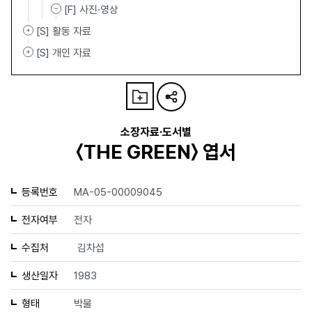
[F] 사진·영상
[S] 활동 자료
[S] 개인 자료
소장자료·도서별
〈THE GREEN〉 엽서
등록번호
MA-05-00009045
전자여부
전자
수집처
김차섭
생산일자
1983
형태
박물