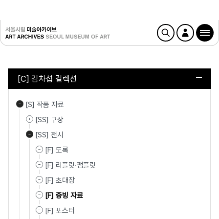
[C] 김차섭 컬렉션
[S] 작품 자료
[SS] 구상
[SS] 전시
[F] 도록
[F] 리플릿·팸플릿
[F] 초대장
[F] 증빙 자료
[F] 포스터