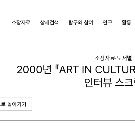
소장자료
상세검색
탐구와 참여
연구
활동
검색
소장자료·도서별
2000년 『ART IN CULT
인터뷰 스크
로 돌아가기
URL 복사
화면인쇄