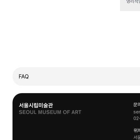
영리적
FAQ
문
se
02
위
서