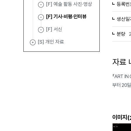
[F] 예술 활동 사진·영상
등록번
[F] 기사·비평·인터뷰
생산일
[F] 서신
분량
[S] 개인 자료
자료 
『ART I
부터 20
이미지(