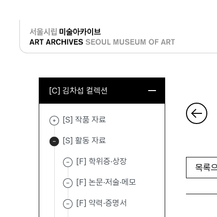
로그인
[C] 김차섭 컬렉션
[S] 작품 자료
[S] 활동 자료
[F] 학위증·상장
목록으
[F] 논문·저술·메모
[F] 약력·증명서