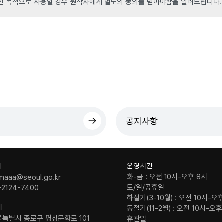
인 목적으로 사용할 경우 원작자에게 별도의 동의를 받아야함을 알려드립니다.
공지사항
의
운영시간
화-금 : 오전 10시-오후 8시
maaa@seoul.go.kr
토/일/공휴일
-2124-7400
하절기(3-10월) : 오전 10시-오
치
동절기(11-2월) : 오전 10시-오
울특별시 종로구 평창문화로 101
휴관일