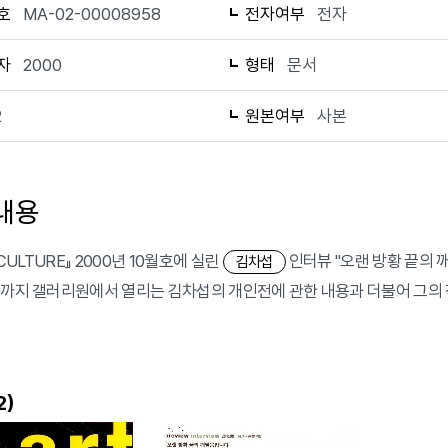
호
MA-02-00008958
전자여부
전자
자
2000
형태
문서
2
원본여부
사본
내용
N CULTURE』 2000년 10월호에 실린
인터뷰 "오랜 방황 끝의 깨
김차섭
일까지 갤러리원에서 열리는 김차섭의 개인전에 관한 내용과 더불어 그의 
)
2