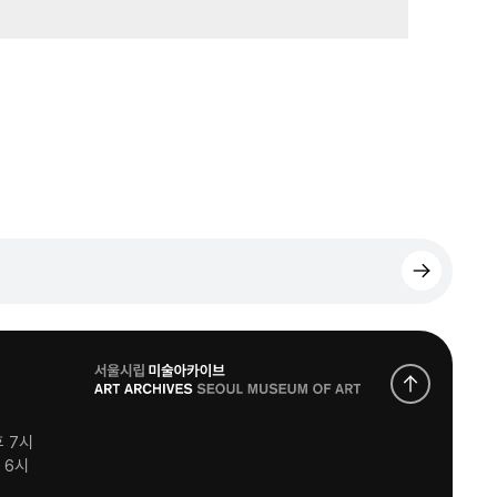
로
고
후 7시
후 6시