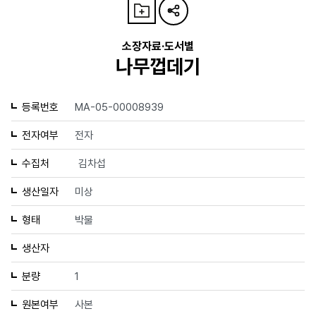
소장자료·도서별
나무껍데기
등록번호
MA-05-00008939
전자여부
전자
수집처
김차섭
생산일자
미상
형태
박물
생산자
분량
1
원본여부
사본