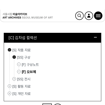
[C] 김차섭 컬렉션
[S] 작품 자료
[SS] 구상
[F] 구상노트
[F] 오브제
[SS] 전시
[S] 활동 자료
[S] 개인 자료