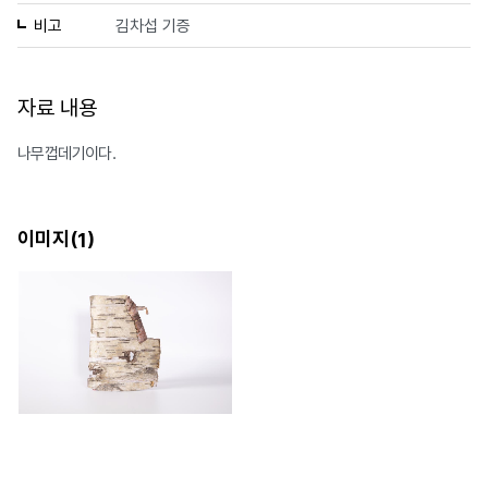
비고
김차섭 기증
자료 내용
나무껍데기이다.
이미지(
)
1