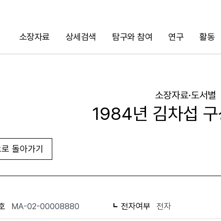
소장자료
상세검색
탐구와 참여
연구
활동
검색
소장자료·도서별
1984년 김차섭 구
로 돌아가기
URL 복사
화면인쇄
호
MA-02-00008880
전자여부
전자