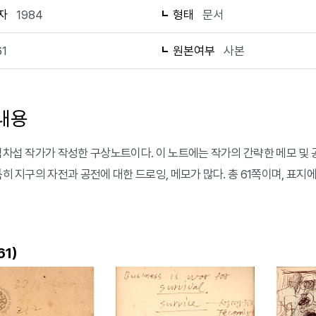
자
1984
형태
문서
61
원본여부
사본
내용
 김차섭 작가가 작성한 구상노트이다. 이 노트에는 작가의 간략한 메모 및
특히 지구의 자전과 공전에 대한 드로잉, 메모가 많다. 총 61쪽이며, 표지에
)
61