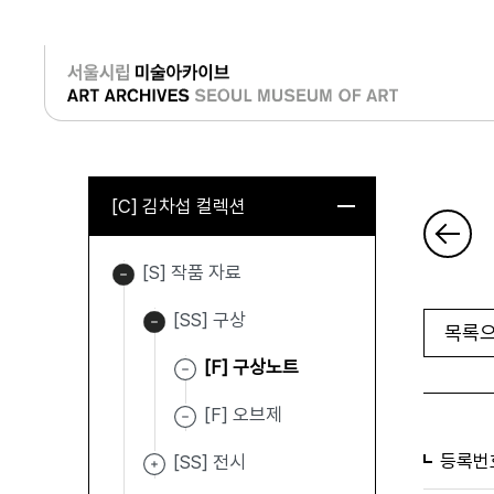
로그인
[C] 김차섭 컬렉션
[S] 작품 자료
[SS] 구상
목록으
[F] 구상노트
[F] 오브제
등록번
[SS] 전시