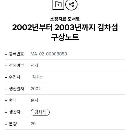
소장자료·도서별
2002년부터 2003년까지 김차섭
구상노트
등록번호
MA-02-00008853
전자여부
전자
수집처
김차섭
생산일자
2002
형태
문서
생산자
김차섭
분량
29