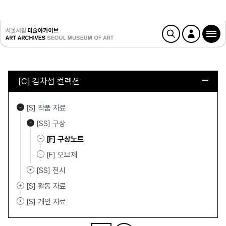
[C] 김차섭 컬렉션
[S] 작품 자료
[SS] 구상
[F] 구상노트
[F] 오브제
[SS] 전시
[S] 활동 자료
[S] 개인 자료