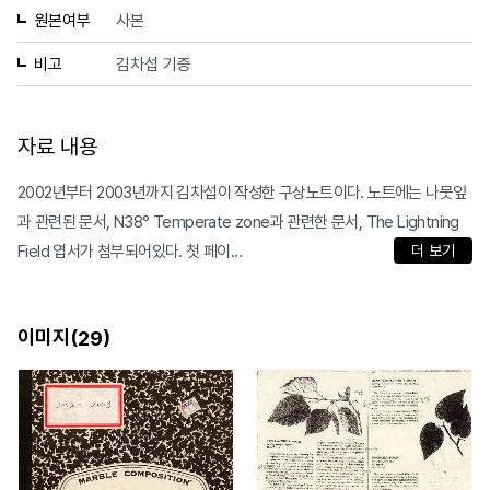
원본여부
사본
비고
김차섭 기증
자료 내용
2002년부터 2003년까지 김차섭이 작성한 구상노트이다. 노트에는 나뭇잎
과 관련된 문서, N38° Temperate zone과 관련한 문서, The Lightning
Field 엽서가 첨부되어있다. 첫 페이...
더 보기
이미지(
)
29