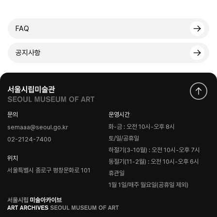
FAQ
공지사항
문의
운영시간
화-금 : 오전 10시-오후 8시
semaaa@seoul.go.kr
토/일/공휴일
02-2124-7400
하절기(3-10월) : 오전 10시-오후 7시
위치
동절기(11-2월) : 오전 10시-오후 6시
서울특별시 종로구 평창문화로 101
휴관일
1월 1일/매주 월요일(공휴일 제외)
로
고