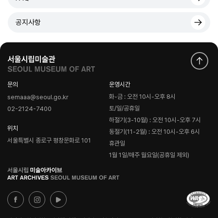
공지사항
문의
운영시간
화-금 : 오전 10시-오후 8시
semaaa@seoul.go.kr
토/일/공휴일
02-2124-7400
하절기(3-10월) : 오전 10시-오후 7시
위치
동절기(11-2월) : 오전 10시-오후 6시
서울특별시 종로구 평창문화로 101
휴관일
1월 1일/매주 월요일(공휴일 제외)
로
고