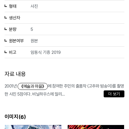
형태
사진
생산자
분량
5
원본여부
원본
비고
임동식 기증 2019
자료 내용
2001년
에 참여한 주민의 출품작 〈고추와 밤송이〉를 촬영
《예술과 마을》
한 사진 5점이다. 비닐하우스에 말리...
더 보기
이미지(
)
6