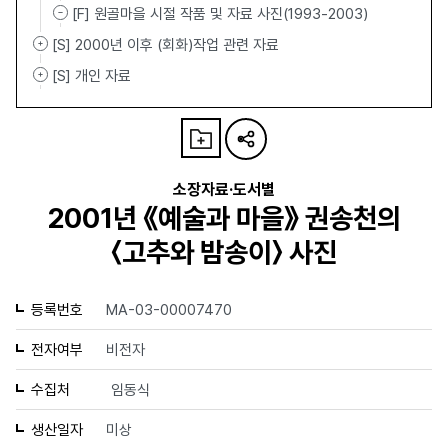
[F] 원골마을 시절 작품 및 자료 사진(1993-2003)
[S] 2000년 이후 (회화)작업 관련 자료
[S] 개인 자료
소장자료·도서별
2001년 《예술과 마을》 권송천의
〈고추와 밤송이〉 사진
등록번호
MA-03-00007470
전자여부
비전자
수집처
임동식
생산일자
미상