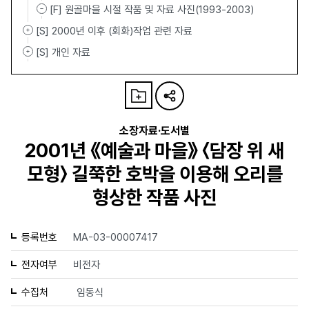
[F] 원골마을 시절 작품 및 자료 사진(1993-2003)
[S] 2000년 이후 (회화)작업 관련 자료
[S] 개인 자료
소장자료·도서별
2001년 《예술과 마을》 〈담장 위 새
모형〉 길쭉한 호박을 이용해 오리를
형상한 작품 사진
등록번호
MA-03-00007417
전자여부
비전자
수집처
임동식