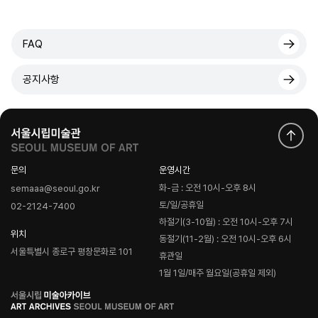
FAQ
공지사항
문의
운영시간
화-금 : 오전 10시-오후 8시
semaaa@seoul.go.kr
토/일/공휴일
02-2124-7400
하절기(3-10월) : 오전 10시-오후 7시
위치
동절기(11-2월) : 오전 10시-오후 6시
서울특별시 종로구 평창문화로 101
휴관일
1월 1일/매주 월요일(공휴일 제외)
로
고