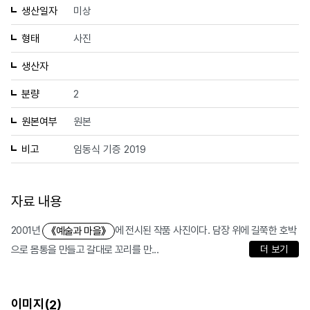
생산일자
미상
형태
사진
생산자
분량
2
원본여부
원본
비고
임동식 기증 2019
자료 내용
2001년
에 전시된 작품 사진이다. 담장 위에 길쭉한 호박
《예술과 마을》
으로 몸통을 만들고 갈대로 꼬리를 만...
더 보기
이미지(
)
2