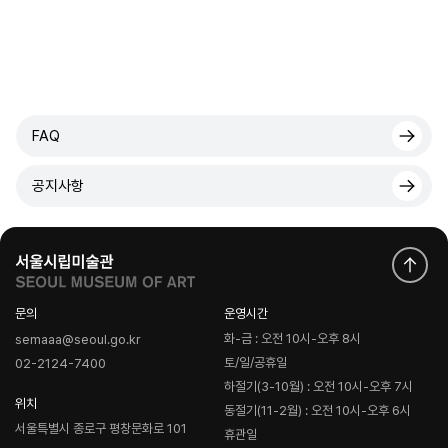
FAQ
공지사항
문의
운영시간
화-금 : 오전 10시-오후 8시
semaaa@seoul.go.kr
토/일/공휴일
02-2124-7400
하절기(3-10월) : 오전 10시-오후 7시
위치
동절기(11-2월) : 오전 10시-오후 6시
서울특별시 종로구 평창문화로 101
휴관일