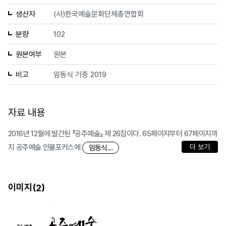
생산자
(사)한국예술문화단체총연합회
분량
102
원본여부
원본
비고
임동식 기증 2019
자료 내용
2016년 12월에 발간된 『공주예술』 제 26집이다. 65페이지부터 67페이지까
지 공주예술 인물포커스에
더 보기
임동식...
이미지(
)
2