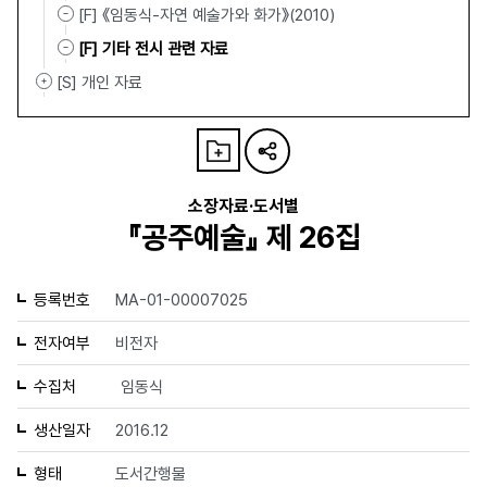
[F] 《임동식-자연 예술가와 화가》(2010)
[F] 기타 전시 관련 자료
[S] 개인 자료
소장자료·도서별
『공주예술』 제 26집
등록번호
MA-01-00007025
전자여부
비전자
수집처
임동식
생산일자
2016.12
형태
도서간행물