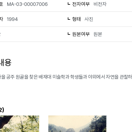
호
MA-03-00007006
전자여부
비전자
자
1994
형태
사진
2
원본여부
원본
내용
 가을 공주 원골을 찾은 배재대 미술학과 학생들과 야외에서 자연을 관찰하
)
2