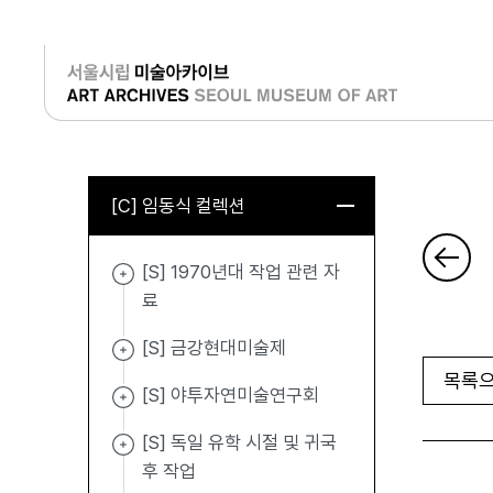
로그인
[C] 임동식 컬렉션
[S] 1970년대 작업 관련 자
료
[S] 금강현대미술제
목록으
[S] 야투자연미술연구회
[S] 독일 유학 시절 및 귀국
후 작업