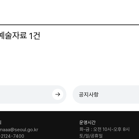
 예술자료
건
1
더보기
공지사항
의
운영시간
화-금 : 오전 10시-오후 8시
maaa@seoul.go.kr
토/일/공휴일
-2124-7400