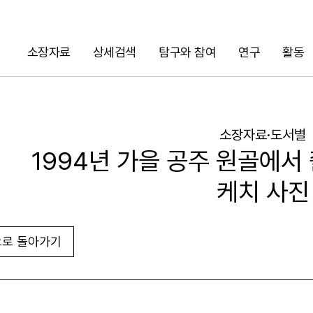
소장자료
상세검색
탐구와 참여
연구
활동
검색
소장자료·도서별
1994년 가을 공주 원골에서
케치 사진
로 돌아가기
URL 복사
화면인쇄