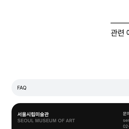
관련
FAQ
문
se
02