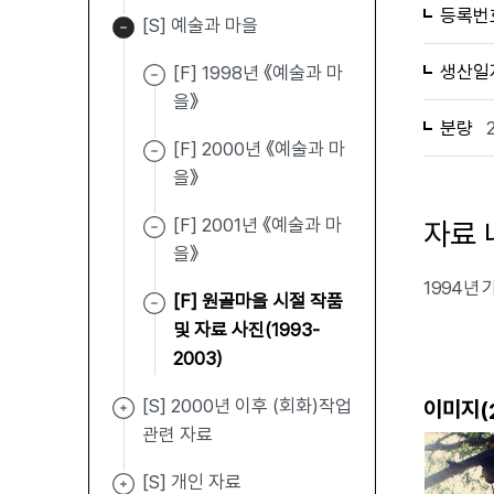
등록번
[S] 예술과 마을
생산일
[F] 1998년 《예술과 마
을》
분량
[F] 2000년 《예술과 마
을》
[F] 2001년 《예술과 마
자료 
을》
1994년
[F] 원골마을 시절 작품
및 자료 사진(1993-
2003)
[S] 2000년 이후 (회화)작업
이미지(
관련 자료
[S] 개인 자료