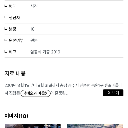
형태
사진
생산자
분량
18
원본여부
원본
비고
임동식 기증 2019
자료 내용
2001년 8월 1일부터 8월 31일까지 충남 공주시 신풍면 동원1구 원골마을에
서 진행된
에 출품된...
더 보기
《예술과 마을》
이미지(
)
18