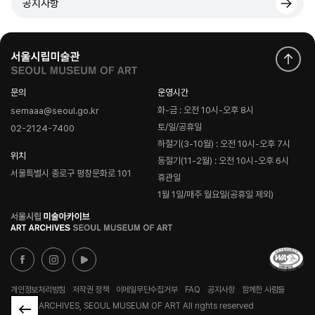
공지사항
문의
운영시간
화-금 : 오전 10시-오후 8시
semaaa@seoul.go.kr
토/일/공휴일
02-2124-7400
하절기(3-10월) : 오전 10시-오후 7시
위치
동절기(11-2월) : 오전 10시-오후 6시
서울특별시 종로구 평창문화로 101
휴관일
1월 1일/매주 월요일(공휴일 제외)
로
고
개인정보처리방침
저작권 정책
이메일무단수집거부
FAQ
공지사항
함께한 사람들
© ART ARCHIVES, SEOUL MUSEUM OF ART All rights reserved