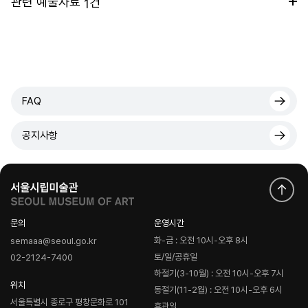
관련 예술자료
건
1
FAQ
공지사항
문의
운영시간
화-금 : 오전 10시-오후 8시
semaaa@seoul.go.kr
토/일/공휴일
02-2124-7400
하절기(3-10월) : 오전 10시-오후 7시
위치
동절기(11-2월) : 오전 10시-오후 6시
서울특별시 종로구 평창문화로 101
휴관일