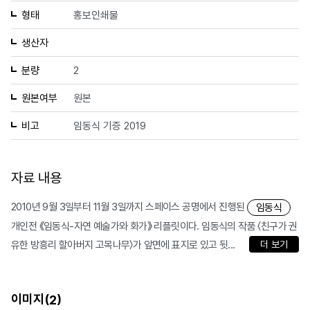
형태
홍보인쇄물
생산자
분량
2
원본여부
원본
비고
임동식 기증 2019
자료 내용
2010년 9월 3일부터 11월 3일까지 스페이스 공명에서 진행된
임동식
개인전 《임동식-자연 예술가와 화가》 리플릿이다. 임동식의 작품 〈친구가 권
유한 방흥리 할아버지 고목나무〉가 앞면에 표지로 있고 뒷...
더 보기
이미지(
)
2