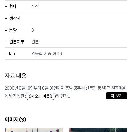
형태
사진
생산자
분량
3
원본여부
원본
비고
임동식 기증 2019
자료 내용
2000년 8월 18일부터 8월 31일까지 충남 공주시 신풍면 동원1구 원골마을
에서 진행된
의 현판...
더 보기
《예술과 마을》
이미지(
)
3