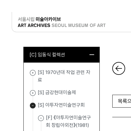
로그인
[C] 임동식 컬렉션
[S] 1970년대 작업 관련 자
료
[S] 금강현대미술제
목록으
[S] 야투자연미술연구회
[F] 《야투자연미술연구
회 창립야외전》(1981)