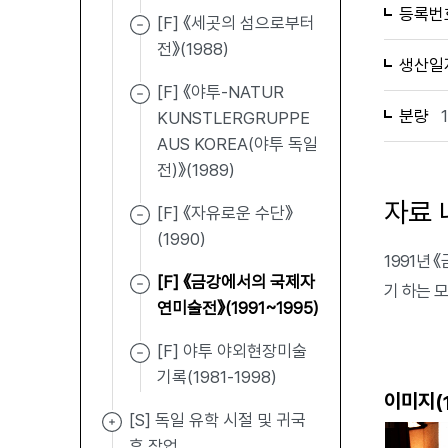
등록번
[F] 《세곳의 섬으로부터
전》(1988)
생산일
[F] 《야투-NATUR
분량
KUNSTLERGRUPPE
AUS KOREA(야투 독일
전)》(1989)
자료 
[F] 《자유로운 수단》
(1990)
1991년
[F] 《금강에서의 국제자
기 하는 
연미술전》(1991~1995)
[F] 야투 야외현장미술
기록(1981-1998)
이미지(
[S] 독일 유학 시절 및 귀국
후 작업