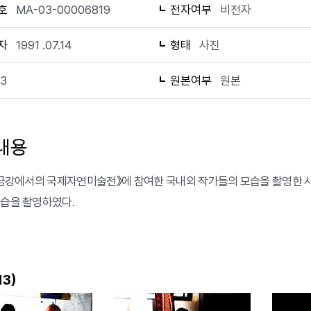
호
MA-03-00006819
전자여부
비전자
자
1991 .07.14
형태
사진
13
원본여부
원본
내용
 《금강에서의 국제자연미술전》에 참여한 국내외 작가들의 모습을 촬영한 사
모습을 촬영하였다.
)
13