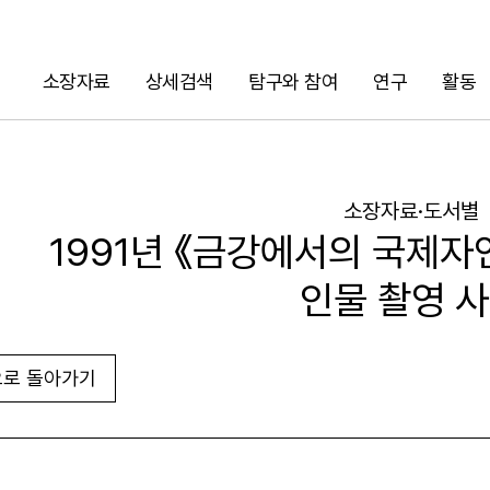
소장자료
상세검색
탐구와 참여
연구
활동
검색
소장자료·도서별
1991년 《금강에서의 국제
인물 촬영 
로 돌아가기
URL 복사
화면인쇄