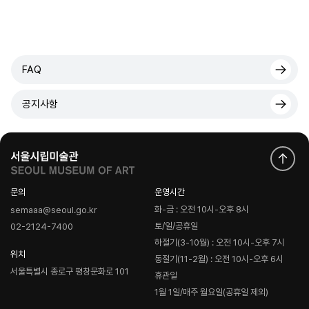
FAQ
공지사항
문의
운영시간
화-금 : 오전 10시-오후 8시
semaaa@seoul.go.kr
토/일/공휴일
02-2124-7400
하절기(3-10월) : 오전 10시-오후 7시
위치
동절기(11-2월) : 오전 10시-오후 6시
서울특별시 종로구 평창문화로 101
휴관일
1월 1일/매주 월요일(공휴일 제외)