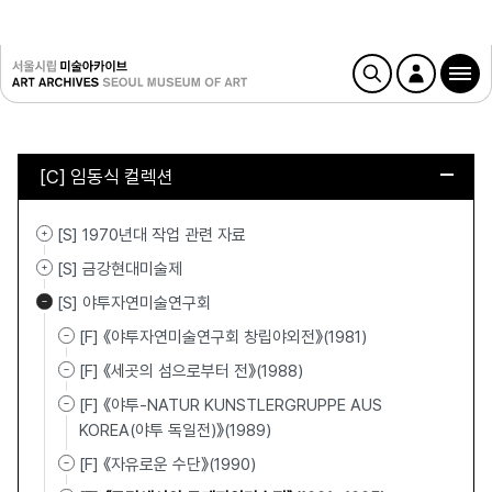
[C] 임동식 컬렉션
[S] 1970년대 작업 관련 자료
[S] 금강현대미술제
[S] 야투자연미술연구회
[F] 《야투자연미술연구회 창립야외전》(1981)
[F] 《세곳의 섬으로부터 전》(1988)
[F] 《야투-NATUR KUNSTLERGRUPPE AUS
KOREA(야투 독일전)》(1989)
[F] 《자유로운 수단》(1990)