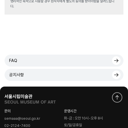
영리적인 목적으로 사용할 경우 원작자에게 별도의 동의를 받아야함을 알려드립니
다.
FAQ
공지사항
문의
운영시간
화-금 : 오전 10시-오후 8시
semaaa@seoul.go.kr
토/일/공휴일
02-2124-7400