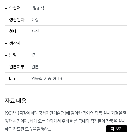
수집처
임동식
생산일자
미상
형태
사진
생산자
분량
17
원본여부
원본
비고
임동식 기증 2019
자료 내용
1991년 《금강에서의 국제자연미술전》에 참여한 작가의 작품 설치 과정을 촬
영한 사진이다. 비가 오는 야외에서 우비를 쓴 국내외 작가들이 작품을 설치
하고 완료된 모습을 촬영하...
더 보기