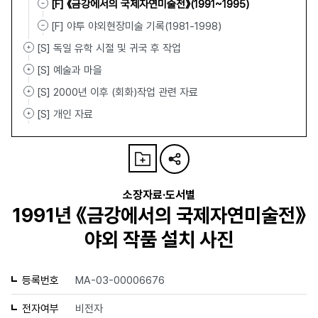
[F] 《금강에서의 국제자연미술전》(1991~1995)
[F] 야투 야외현장미술 기록(1981-1998)
[S] 독일 유학 시절 및 귀국 후 작업
[S] 예술과 마을
[S] 2000년 이후 (회화)작업 관련 자료
[S] 개인 자료
소장자료·도서별
1991년 《금강에서의 국제자연미술전》
야외 작품 설치 사진
등록번호
MA-03-00006676
전자여부
비전자