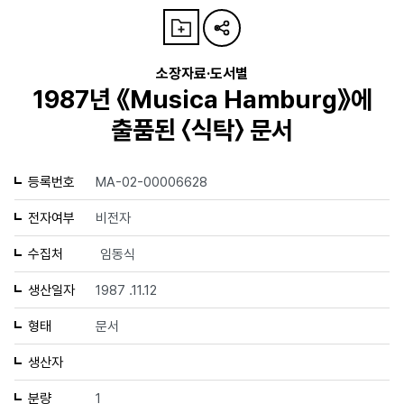
소장자료·도서별
1987년 《Musica Hamburg》에
출품된 〈식탁〉 문서
등록번호
MA-02-00006628
전자여부
비전자
수집처
임동식
생산일자
1987 .11.12
형태
문서
생산자
분량
1