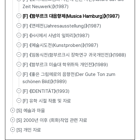
Zeit Neuwerk)》(1987)
[F] 《함부르크 대음향제(Musica Hamburg)》(1987)
[F] 《연례전(Jahresausstellung)》(1987)
[F] 《H시에서 사념의 잎파리》(1987)
[F] 《예술시도전(Kunstproben)》(1987)
[F] 《임동식전(함부르크시 장학연구 귀국개인전)》(1988)
[F] 《함부르크 미술대 학위취득 개인전》(1989)
[F] 《좋은 그림에로의 음향전(Der Gute Ton zum
schönen Bild)》(1989)
[F] 《IDENTITÄT》(1993)
[F] 유학 시절 작품 및 자료
[S] 예술과 마을
[S] 2000년 이후 (회화)작업 관련 자료
[S] 개인 자료