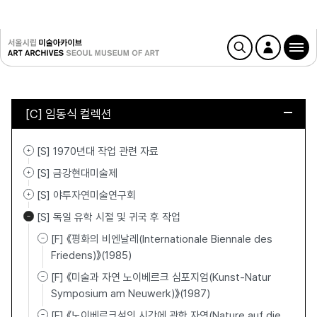
[C] 임동식 컬렉션
[S] 1970년대 작업 관련 자료
[S] 금강현대미술제
[S] 야투자연미술연구회
[S] 독일 유학 시절 및 귀국 후 작업
[F] 《평화의 비엔날레(Internationale Biennale des
Friedens)》(1985)
[F] 《미술과 자연 노이베르크 심포지엄(Kunst-Natur
Symposium am Neuwerk)》(1987)
[F] 《노이베르크섬의 시간에 관한 자연(Nature auf die