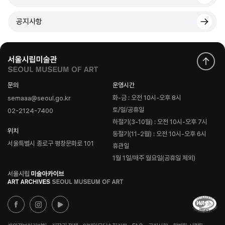
공지사항
문의
운영시간
화-금 : 오전 10시-오후 8시
semaaa@seoul.go.kr
토/일/공휴일
02-2124-7400
하절기(3-10월) : 오전 10시-오후 7시
위치
동절기(11-2월) : 오전 10시-오후 6시
서울특별시 종로구 평창문화로 101
휴관일
1월 1일/매주 월요일(공휴일 제외)
로
고