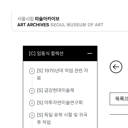
로그인
[C] 임동식 컬렉션
[S] 1970년대 작업 관련 자
료
[S] 금강현대미술제
목록으
[S] 야투자연미술연구회
[S] 독일 유학 시절 및 귀국
후 작업