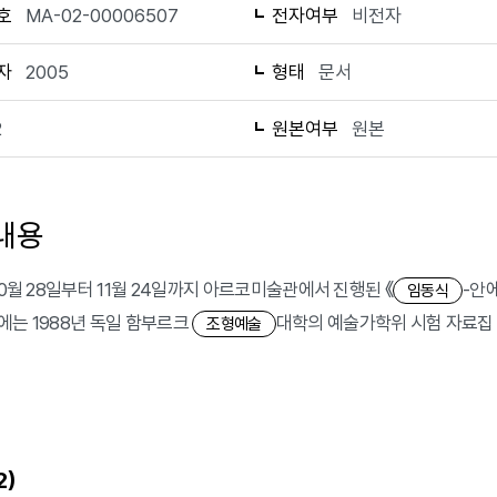
호
MA-02-00006507
전자여부
비전자
자
2005
형태
문서
2
원본여부
원본
내용
10월 28일부터 11월 24일까지 아르코미술관에서 진행된 《
-안
임동식
에는 1988년 독일 함부르크
대학의 예술가학위 시험 자료집 
조형예술
)
2