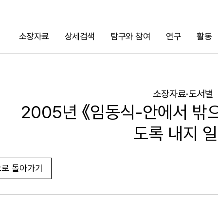
소장자료
상세검색
탐구와 참여
연구
활동
검색
소장자료·도서별
2005년 《임동식-안에서 밖
도록 내지 
로 돌아가기
URL 복사
화면인쇄