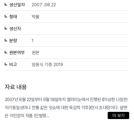
생산일자
2007 .08.22
형태
박물
생산자
분량
1
원본여부
원본
비고
임동식 기증 2019
자료 내용
2007년 8월 22일부터 9월 18일까지 갤러리눈에서 진행된 《이상한 나침반:
자기동일성이나 전통 같은 잇슈에 대한 육감적 각주》전시 초대장이다. 앞면
은 이인문의 작품 〈단발령...
더 보기