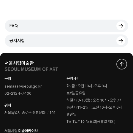
FAQ
공지사항
문의
운영시간
화-금 : 오전 10시-오후 8시
semaaa@seoul.go.kr
토/일/공휴일
02-2124-7400
하절기(3-10월) : 오전 10시-오후 7시
위치
동절기(11-2월) : 오전 10시-오후 6시
서울특별시 종로구 평창문화로 101
휴관일
1월 1일/매주 월요일(공휴일 제외)
로
고