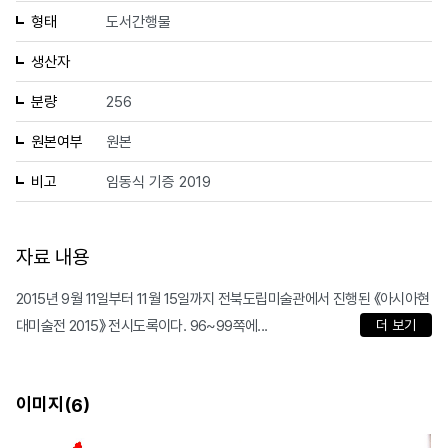
형태
도서간행물
생산자
분량
256
원본여부
원본
비고
임동식 기증 2019
자료 내용
2015년 9월 11일부터 11월 15일까지 전북도립미술관에서 진행된 《아시아현
대미술전 2015》 전시도록이다. 96~99쪽에...
더 보기
이미지(
)
6