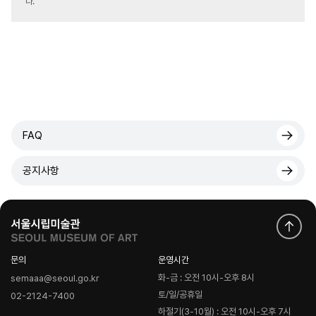
다.
FAQ
공지사항
문의
운영시간
화-금 : 오전 10시-오후 8시
semaaa@seoul.go.kr
토/일/공휴일
02-2124-7400
하절기(3-10월) : 오전 10시-오후 7시