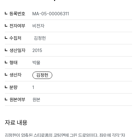
등록번호
MA-05-00006311
전자여부
비전자
수집처
김정헌
생산일자
2015
형태
박물
생산자
김정헌
분량
1
원본여부
원본
자료 내용
김정헌이 압축된 스티로폼의 코팅면에 그린 드로잉이다. 좌우에 각각 '자