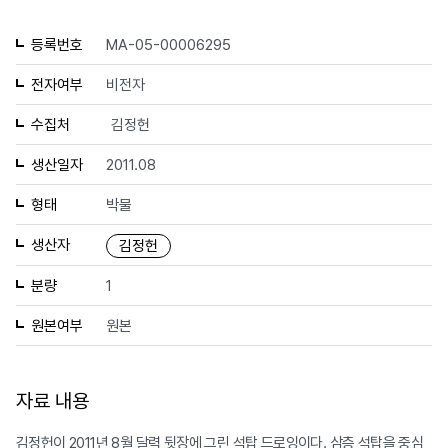
등록번호
MA-05-00006295
전자여부
비전자
수집처
김정헌
생산일자
2011.08
형태
박물
생산자
김정헌
분량
1
원본여부
원본
자료 내용
김정헌이 2011년 8월 달력 뒷장에 그린 석탑 드로잉이다. 삼층 석탑을 중심