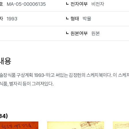
호
MA-05-00006135
전자여부
비전자
자
1993
형태
박물
1
원본여부
원본
내용
술장식품 구상계획 1993-'라고 써있는 김정헌의 스케치북이다. 이 스케치
식품, 별자리 등이 그려져있다.
)
34