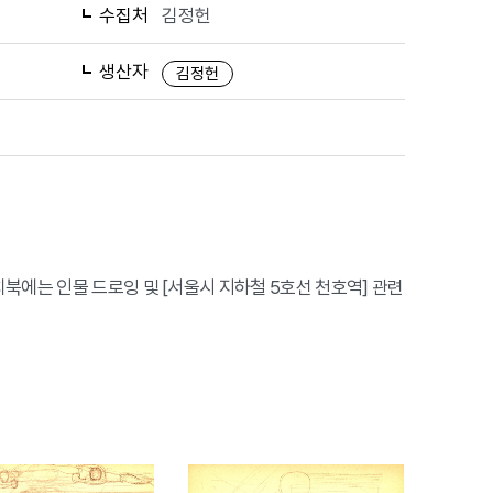
수집처
김정헌
생산자
김정헌
북에는 인물 드로잉 및 [서울시 지하철 5호선 천호역] 관련