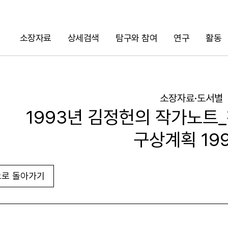
소장자료
상세검색
탐구와 참여
연구
활동
검색
소장자료·도서별
1993년 김정헌의 작가노트
구상계획 199
로 돌아가기
URL 복사
화면인쇄