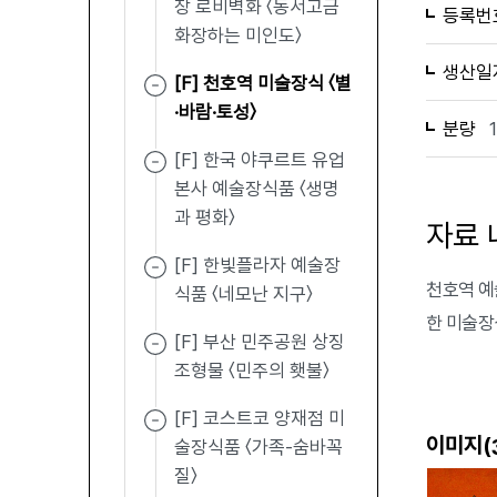
장 로비벽화 〈동서고금
등록번
화장하는 미인도〉
생산일
[F] 천호역 미술장식 〈별
·바람·토성〉
분량
[F] 한국 야쿠르트 유업
본사 예술장식품 〈생명
과 평화〉
자료 
[F] 한빛플라자 예술장
천호역 예
식품 〈네모난 지구〉
한 미술장
[F] 부산 민주공원 상징
조형물 〈민주의 횃불〉
[F] 코스트코 양재점 미
이미지(
술장식품 〈가족-숨바꼭
질〉