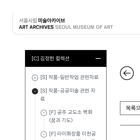
로그인
[C] 김정헌 컬렉션
[S] 작품-일반작업 관련자료
[S] 작품-공공미술 관련 자
료
목록으
[F] 공주 교도소 벽화
〈꿈과 기도〉
[F] 라미화장품 이천공