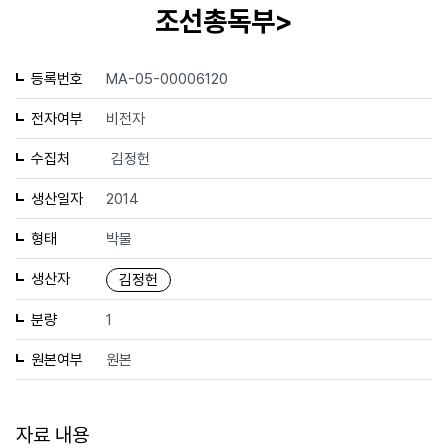
조선총독부>
등록번호
MA-05-00006120
전자여부
비전자
수집처
김정헌
생산일자
2014
형태
박물
생산자
김정헌
분량
1
원본여부
원본
자료 내용