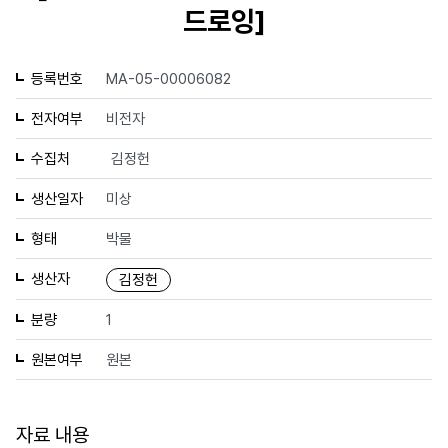
드로잉]
등록번호
MA-05-00006082
전자여부
비전자
수집처
김정헌
생산일자
미상
형태
박물
생산자
김정헌
분량
1
원본여부
원본
자료 내용