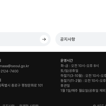
공지사항
의
운영시간
화-금 : 오전 10시-오후 8시
maaa@seoul.go.kr
토/일/공휴일
-2124-7400
하절기(3-10월) : 오전 10시-오
치
동절기(11-2월) : 오전 10시-오
울특별시 종로구 평창문화로 101
휴관일
1월 1일/매주 월요일(공휴일 제외