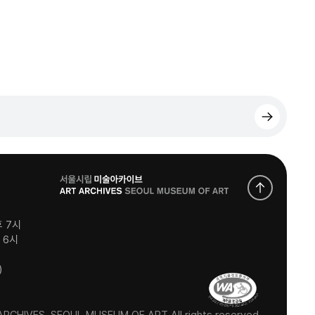
로
고
후 7시
후 6시
)