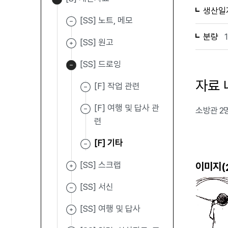
생산일
[SS] 노트, 메모
분량
[SS] 원고
[SS] 드로잉
자료 
[F] 작업 관련
[F] 여행 및 답사 관
소방관 2
련
[F] 기타
[SS] 스크랩
이미지(
[SS] 서신
[SS] 여행 및 답사