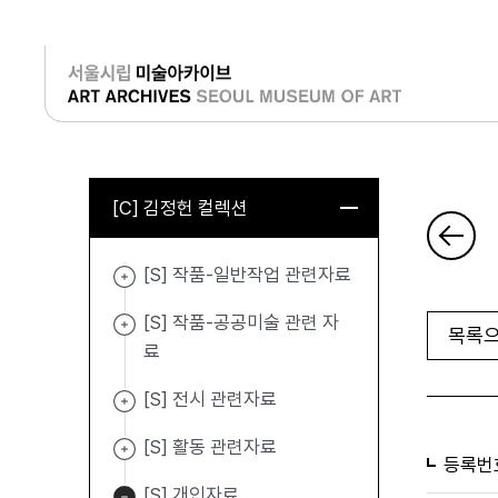
로그인
[C] 김정헌 컬렉션
[S] 작품-일반작업 관련자료
[S] 작품-공공미술 관련 자
목록으
료
[S] 전시 관련자료
[S] 활동 관련자료
등록번
[S] 개인자료