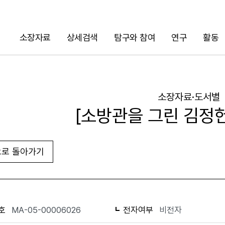
소장자료
상세검색
탐구와 참여
연구
활동
검색
소장자료·도서별
[소방관을 그린 김정
로 돌아가기
URL 복사
화면인쇄
호
MA-05-00006026
전자여부
비전자