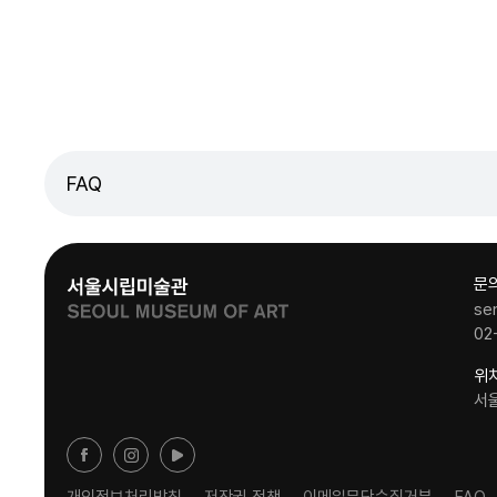
FAQ
문
se
02
위
서