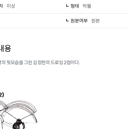
자
미상
형태
박물
1
원본여부
원본
내용
명의 뒷모습을 그린 김정헌의 드로잉 2점이다.
)
2