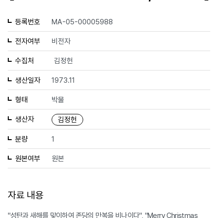
등록번호
MA-05-00005988
전자여부
비전자
수집처
김정헌
생산일자
1973.11
형태
박물
생산자
김정헌
분량
1
원본여부
원본
자료 내용
"성탄과 새해를 맞이하여 존당의 만복을 비나이다", "Merry Christmas