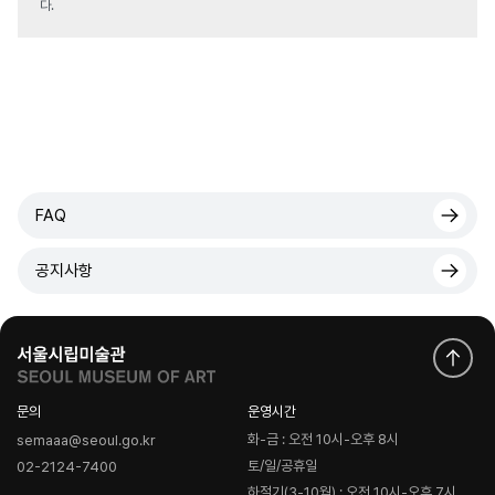
다.
FAQ
공지사항
문의
운영시간
화-금 : 오전 10시-오후 8시
semaaa@seoul.go.kr
토/일/공휴일
02-2124-7400
하절기(3-10월) : 오전 10시-오후 7시