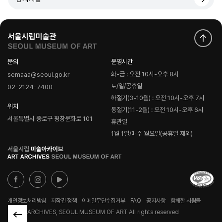
문의
운영시간
화-금 : 오전 10시-오후 8시
semaaa@seoul.go.kr
토/일/공휴일
02-2124-7400
하절기(3-10월) : 오전 10시-오후 7시
위치
동절기(11-2월) : 오전 10시-오후 6시
서울특별시 종로구 평창문화로 101
휴관일
1월 1일/매주 월요일(공휴일 제외)
로
고
개인정보처리방침
저작권 정책
이메일무단수집거부
FAQ
공지사항
함께한 사람들
© ART ARCHIVES, SEOUL MUSEUM OF ART All rights reserved