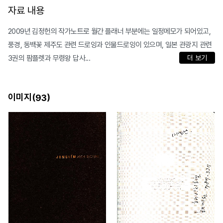
자료 내용
2009년 김정헌의 작가노트로 월간 플래너 부분에는 일정메모가 되어있고,
풍경, 동백꽃 제주도 관련 드로잉과 인물드로잉이 있으며, 일본 관광지 관련
3권의 팜플렛과 무령왕 답사...
더 보기
이미지(
)
93