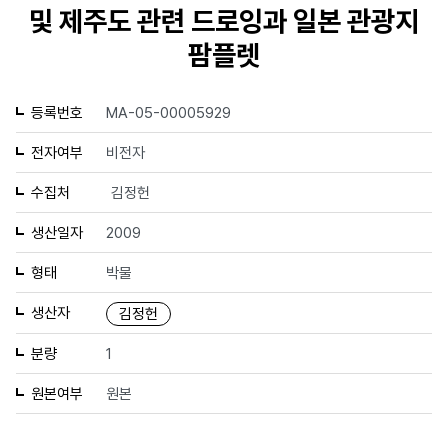
및 제주도 관련 드로잉과 일본 관광지
팜플렛
등록번호
MA-05-00005929
전자여부
비전자
수집처
김정헌
생산일자
2009
형태
박물
생산자
김정헌
분량
1
원본여부
원본