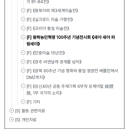
가 81-84전》
[F] 《동북아와 제3세계미술전》
[F] 《실크로드 미술 기행전》
[F] 《코리아 통일 미술전》
[F] 동학농민혁명 100주년 기념전시회 《새야 새야 파
랑새야》
[F] 《민중미술 15년전》
[F] 《광주 비엔날레 경계를 넘어》
[F] 《광복 60주년 기념 평화와 통일 염원전 베를린에서
DMZ까지》
[F] 《유신40년 공동 주제기획 6부작 유체이탈 維體離
脫, 1부 국가의 소리》
[F] 기타
[S] 활동 관련자료
[S] 개인자료