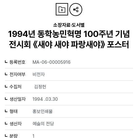
소장자료·도서별
1994년 동학농민혁명 100주년 기념
전시회 《새야 새야 파랑새야》 포스터
등록번호
MA-06-00005916
전자여부
비전자
수집처
김정헌
생산일자
1994 .03.30
형태
홍보인쇄물
생산자
예술의 전당
분량
1