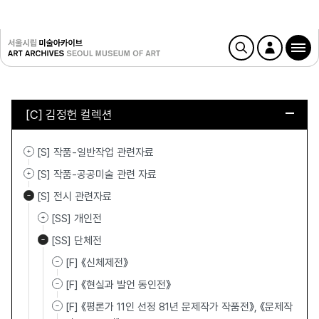
[C] 김정헌 컬렉션
[S] 작품-일반작업 관련자료
[S] 작품-공공미술 관련 자료
[S] 전시 관련자료
[SS] 개인전
[SS] 단체전
[F] 《신체제전》
[F] 《현실과 발언 동인전》
[F] 《평론가 11인 선정 81년 문제작가 작품전》, 《문제작