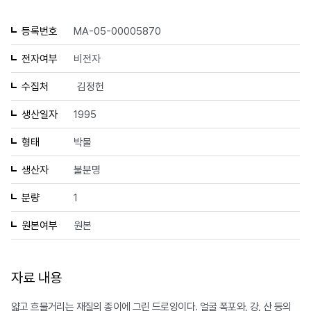
등록번호
MA-05-00005870
전자여부
비전자
수집처
김정헌
생산일자
1995
형태
박물
생산자
불분명
분량
1
원본여부
원본
자료 내용
얇고 흐물거리는 재질의 종이에 그린 드로잉이다. 얼굴 폭포와, 강, 산 등의