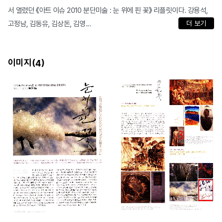
서 열렸던 《아트 이슈 2010 분단미술 : 눈 위에 핀 꽃》 리플릿이다. 강용석,
고정남, 김동유, 김상돈, 김영...
더 보기
이미지(
)
4