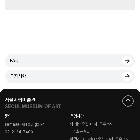
다.
FAQ
공지사항
문의
운영시간
화-금 : 오전 10시-오후 8시
semaaa@seoul.go.kr
토/일/공휴일
02-2124-7400
하절기(3-10월) : 오전 10시-오후 7시