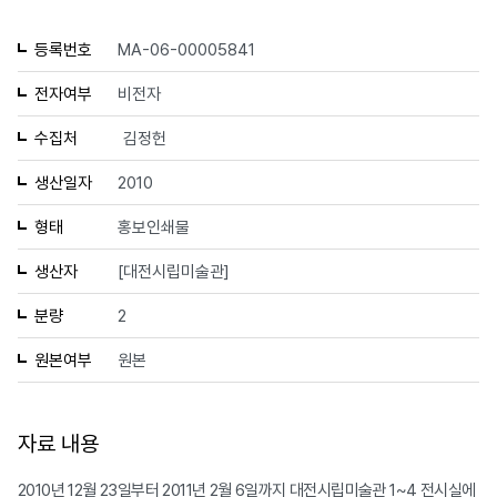
등록번호
MA-06-00005841
전자여부
비전자
수집처
김정헌
생산일자
2010
형태
홍보인쇄물
생산자
[대전시립미술관]
분량
2
원본여부
원본
자료 내용
2010년 12월 23일부터 2011년 2월 6일까지 대전시립미술관 1~4 전시실에