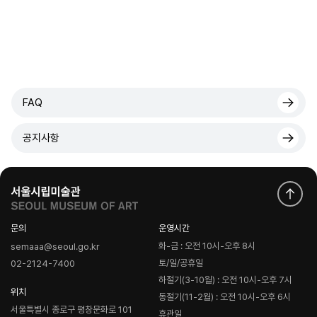
FAQ
공지사항
문의
운영시간
화-금 : 오전 10시-오후 8시
semaaa@seoul.go.kr
토/일/공휴일
02-2124-7400
하절기(3-10월) : 오전 10시-오후 7시
위치
동절기(11-2월) : 오전 10시-오후 6시
서울특별시 종로구 평창문화로 101
휴관일