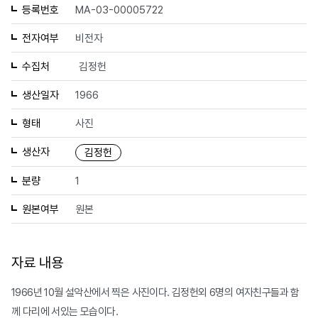
등록번호
MA-03-00005722
전자여부
비전자
수집처
김정헌
생산일자
1966
형태
사진
생산자
김정헌
분량
1
원본여부
원본
자료 내용
1966년 10월 설악산에서 찍은 사진이다. 김정헌외 6명의 여자친구들과 함
께 다리에 서있는 모습이다.